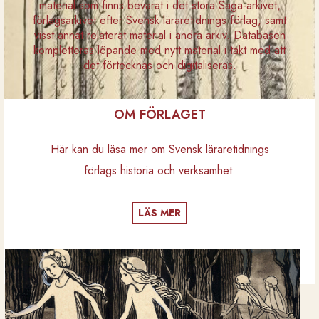
material som finns bevarat i det stora Saga-arkivet,
förlagsarkivet efter Svensk läraretidnings förlag, samt
visst annat relaterat material i andra arkiv. Databasen
kompletteras löpande med nytt material i takt med att
det förtecknas och digitaliseras.
OM FÖRLAGET
Här kan du läsa mer om Svensk läraretidnings
förlags historia och verksamhet.
LÄS MER