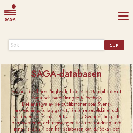
SÖK
SAGA-databasen
Känner du till den långlivade bokserien Barnbiblioteket
Saga och barntidningen
Jultomten?
Det är några av de publikationer som Svensk
läraretidnings förlag gav ut från förra sekelskiftet och
sju decennier framåt. Det var ett av Sveriges tidigaste
barnboksförlag och utgivningen fick stor spridning, inte
minst i skolan. I den här databasen kan du söka i det