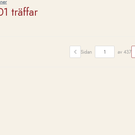
oner
1 träffar
Sidan
av 437